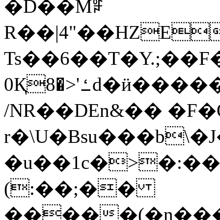
�D��Mꅙ
R��|4"��HZE
Ts��6��T�Y.;��
0Қ8�>'ߑd�ӥ�����.7�X��D�J5���xbyu�³�5�/c�
/NR��DEn&�� �F�
r�\U�Bsu���b\
�u��1c�>�:��
(:��;��
�����(�n���