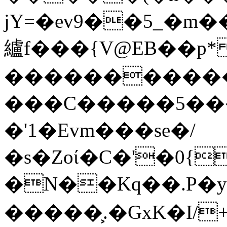
jY=�ev9��5_�m�
纑f���{V@EB��p
����������
���C�����5���
�'1�Evm���se�/
�s�Zoί�C�'�0{
�N��Kq��.Р�y
�����͕.�GxK�I/