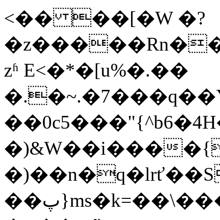
<�� ��[�W �?
�z�����Rn��
zʱ E<�*�[u%�.��
�.�~.�7���q��
��0c5���"{^b6�4H
�)&W��i����{
�)��n�q�lrť��
��پ}ms�k=��\�����\���g��)�E��((�k�'�!D%2�;��~+��1LښE֕�&