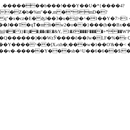
zV .�������b���!���Y��U�*{����4?
�Z�b�%m"��,m �*9mD�?
�B��j�< q"�x�cz�E� ʤJ��3�u�@�^�1��Y�7>l
����j@�� t}�1j��;��d�E�&Y, 1�Ƶ͈���F����+*�
��Q������]�i�WzЎ����ȏ��Jw�LF�%�e
O'&��< �F$����ħ�p�}6����S�o
U��v�-�����Y���sb�^U��6�6��$: