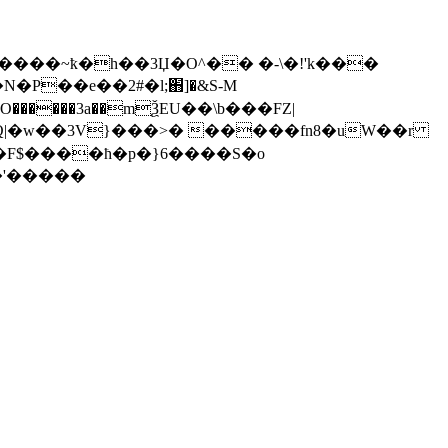
1 ����~ҟ�h��3Џ�O^�� �-\
�!'k���
�W'PO������3a��mѮEU��\b���FZ|
 Q|�w��3V}���>� �����fn8�uW��r
�'�����