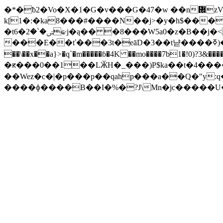
�*�ƀ2�Vo�X�1�G�v���G�47�w ��n᜜
k[1�:�ka8���#����N�
�j>�y�h$���
�t6�ݾ�`�2ҩ·j�ą�� �8���W5a0�z
���E��ť���3t�eāD�3��t냗����ߧ)��J��T�q݉T�mǹ�w2�o��}���(h��Bx��N�P��e��2#�l;֋]�&S-M
��\��x��a}>�q`�m�����ɓ�4K ��mo����7b1�!0)?3&
�ԟ���0��1��LӁH�_���)P$ka��t�4��
��Wez�c�|�p���p��qahp���a��Q�"y:q��Y����^��[Xޥxh�;���w�ӭ��
����ɸ����B��I�%�?J\Mn�jc�����