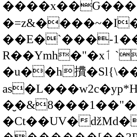
����x��Ԍ����L�j�ݞLg����#���
�=z&����~�I�
��E�`���-1��
R��Ymh�"�xٲ `��Q�X���|
�u��h㩌�Sl{\�
as�L���w2c�yp
�̮�&8���1��"�
�Ct��UV�ǆMd�