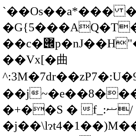
`��Os��a*��� 
�G{5���AQ�T
��c�݌p�nJ��H"�|0��rX�cTg����{�M�HR��[>�$i�j�J�t?
��Vx[�曲
^:3M�7dr��zP7
��j~�e��8���
�+��S � f_:ޟ/
�j��\lɂt4�1��)