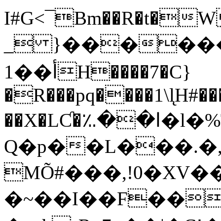
I#G<¯Bm��R�t�W��0��r���Kܚ��t�l�*:���y:O���~��{�:�r�^�_ˎJ�"��lJ���dl�����Rڧ�
_ }�����
1��أH����7�C}
�R���pq����1\l̨H#
��X�LƇ�؉��ا�l�%T����|-
Q�p��L���.�
MÕ#���,!0�XV
�~��I��F��