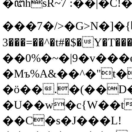
�ꦔһsR~7 :��|�C
���7�/>�G>N�]�{噂~��@�ݐ�O
3���=��^�t#�$�
��0%�~�|9�v���
�Mъ%A&��^�"t�
�ö��.�(��D��.
�U��w�c{W��t
��C�s�J���L!