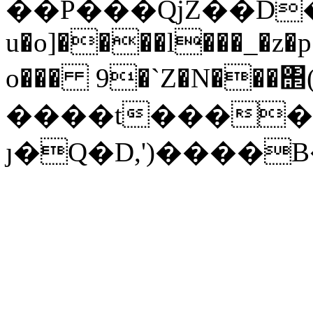
��P���QјZ��D��Q
u�o]����l���_�z�p
o��� 9�`Z�N���
����t����
ȷ�Q�D,')����